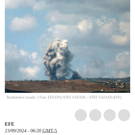
Bombardeos israelís. I Foto: EFE/EPA/ATEF SAFADI.
/
ATEF SAFADI
(
EFE
)
EFE
23/09/2024 - 06:20
GMT-5