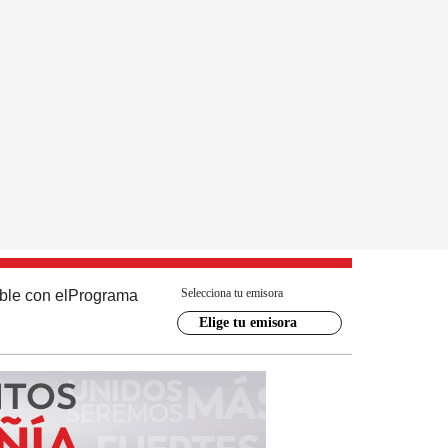
Selecciona tu emisora
ble con el
Programa
Elige tu emisora