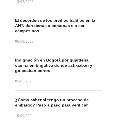
13/07/2023
El desorden de los predios baldíos en la
ANT: dan tierras a personas sin ser
campesinos
06/09/2023
Indignación en Bogotá por guardería
canina en Engativá donde asfixiaban y
golpeaban perros
05/05/2025
¿Cómo saber si tengo un proceso de
embargo? Paso a paso para verificar
19/09/2024