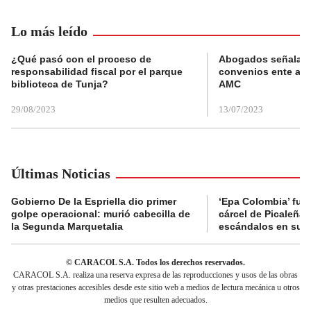
Lo más leído
¿Qué pasó con el proceso de
Abogados señalan 
responsabilidad fiscal por el parque
convenios ente alc
biblioteca de Tunja?
AMC
29/08/2023
13/07/2023
Últimas Noticias
Gobierno De la Espriella dio primer
‘Epa Colombia’ fue 
golpe operacional: murió cabecilla de
cárcel de Picaleña 
la Segunda Marquetalia
escándalos en su r
© CARACOL S.A. Todos los derechos reservados.
CARACOL S.A. realiza una reserva expresa de las reproducciones y usos de las obras
y otras prestaciones accesibles desde este sitio web a medios de lectura mecánica u otros
medios que resulten adecuados.