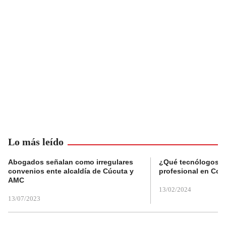
Lo más leído
Abogados señalan como irregulares
¿Qué tecnólogos re
convenios ente alcaldía de Cúcuta y
profesional en Col
AMC
13/02/2024
13/07/2023