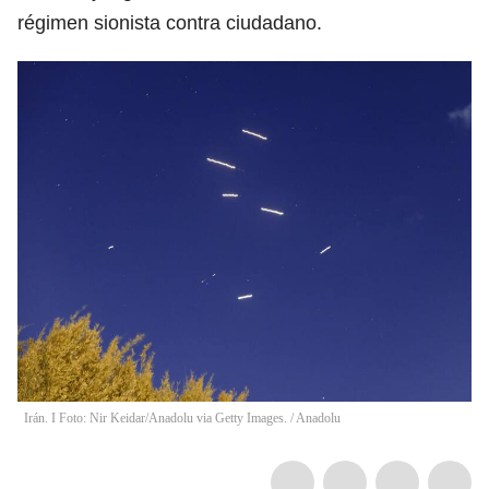
régimen sionista contra ciudadano.
Irán. I Foto: Nir Keidar/Anadolu via Getty Images.
/
Anadolu