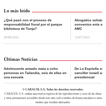
Lo más leído
¿Qué pasó con el proceso de
Abogados señalan 
responsabilidad fiscal por el parque
convenios ente alc
biblioteca de Tunja?
AMC
29/08/2023
13/07/2023
Últimas Noticias
Adolescente armado mata a ocho
De La Espriella se 
personas en Tailandia, seis de ellas en
canciller israelí a
una escuela
presidencial
© CARACOL S.A. Todos los derechos reservados.
CARACOL S.A. realiza una reserva expresa de las reproducciones y usos de las obras
y otras prestaciones accesibles desde este sitio web a medios de lectura mecánica u otros
medios que resulten adecuados.