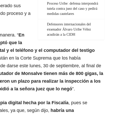
Proceso Uribe: defensa interpondrá
nerado sus
tutela contra juez del caso y pedirá
ido proceso y a
medidas cautelares
Defensores internacionales del
exsenador Álvaro Uribe Vélez
 manera. “
En
acudirán a la CIDH
ptó que la
tal y el teléfono y el computador del testigo
están en la Corte Suprema que los había
e darse este lunes, 30 de septiembre, al final de
putador de
Monsalve
tienen más de 800 gigas, la
ieron un plazo para realizar la inspección a los
pidió a la señora juez que lo negó
”.
pia digital hecha por la
Fiscalía
, pues se
nales, ya que, según dijo,
habría una