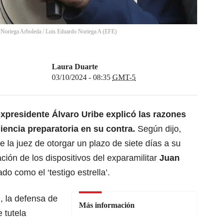
 Noriega Arboleda
/
Luis Eduardo Noriega A
(
EFE
)
Laura Duarte
03/10/2024 - 08:35
GMT-5
expresidente
Álvaro Uribe
explicó las razones
diencia preparatoria en su contra.
Según dijo,
 la juez de otorgar un plazo de siete días a su
ación de los dispositivos del exparamilitar
Juan
ado como el ‘testigo estrella’.
, la defensa de
Más información
 tutela