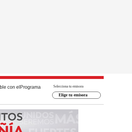
Selecciona tu emisora
ble con el
Programa
Elige tu emisora