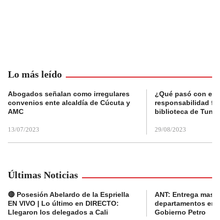
Lo más leído
Abogados señalan como irregulares
¿Qué pasó con el 
convenios ente alcaldía de Cúcuta y
responsabilidad fis
AMC
biblioteca de Tunja
13/07/2023
29/08/2023
Últimas Noticias
🔴 Posesión Abelardo de la Espriella
ANT: Entrega masiva
EN VIVO | Lo último en DIRECTO:
departamentos en e
Llegaron los delegados a Cali
Gobierno Petro