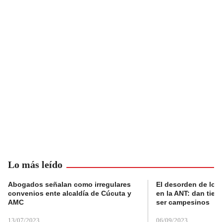
Lo más leído
Abogados señalan como irregulares
El desorden de los
convenios ente alcaldía de Cúcuta y
en la ANT: dan tier
AMC
ser campesinos
13/07/2023
06/09/2023