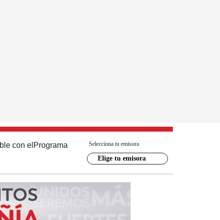
Selecciona tu emisora
ble con el
Programa
Elige tu emisora