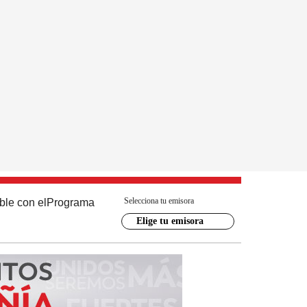
Selecciona tu emisora
ble con el
Programa
Elige tu emisora