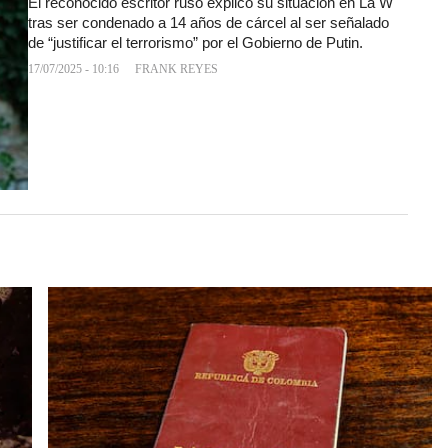
El reconocido escritor ruso explicó su situación en La W
tras ser condenado a 14 años de cárcel al ser señalado
de “justificar el terrorismo” por el Gobierno de Putin.
17/07/2025 - 10:16
FRANK REYES