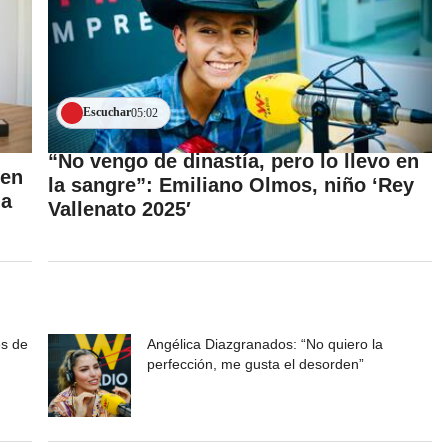
Escuchar
05:02
“No vengo de dinastía, pero lo llevo en
 en
la sangre”: Emiliano Olmos, niño ‘Rey
ia
Vallenato 2025′
s de
Angélica Diazgranados: “No quiero la
perfección, me gusta el desorden”