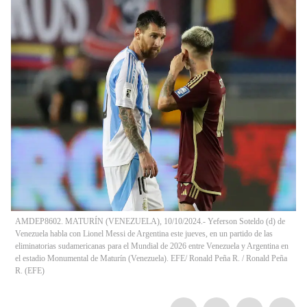
AMDEP8602. MATURÍN (VENEZUELA), 10/10/2024.- Yeferson Soteldo (d) de
Venezuela habla con Lionel Messi de Argentina este jueves, en un partido de las
eliminatorias sudamericanas para el Mundial de 2026 entre Venezuela y Argentina en
el estadio Monumental de Maturín (Venezuela). EFE/ Ronald Peña R.
/
Ronald Peña
R.
(
EFE
)