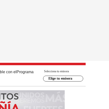
Selecciona tu emisora
ble con el
Programa
Elige tu emisora