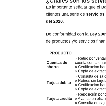
¿Cuáles son los servi
Es importante señalar que el B
clientes una serie de
servicios
del 2020
.
De conformidad con la
Ley 200
de productos y/o servicios finan
PRODUCTO
» Retiro por ventan
Cuentas de
cuenta con talonar
ahorro
» Certificación ban
» Copia de extract
» Consulta de sald
» Retiros sin tarj
Tarjeta débito
» Certificación ban
» Copia de extracto
» Reposición por d
Tarjeta crédito
» Avance en oficin
» Consulta en caje