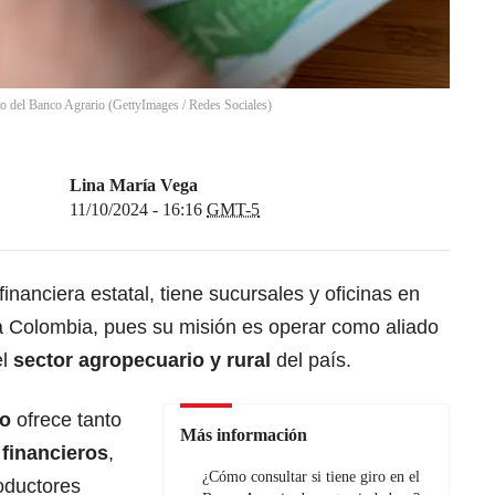
ogo del Banco Agrario (GettyImages / Redes Sociales)
Lina María Vega
11/10/2024 - 16:16
GMT-5
financiera estatal, tiene sucursales y oficinas en
a Colombia, pues su misión es operar como aliado
el
sector agropecuario y rural
del país.
io
ofrece tanto
Más información
financieros
,
¿Cómo consultar si tiene giro en el
oductores