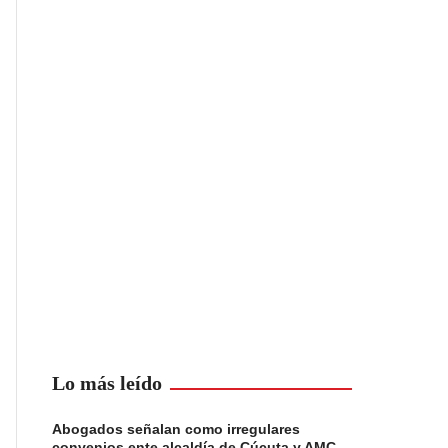
Lo más leído
Abogados señalan como irregulares
convenios ente alcaldía de Cúcuta y AMC