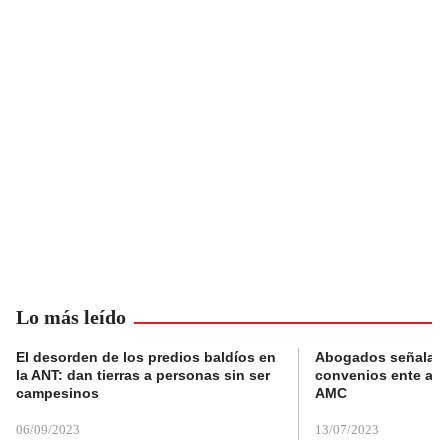
Lo más leído
El desorden de los predios baldíos en
Abogados señalan 
la ANT: dan tierras a personas sin ser
convenios ente alc
campesinos
AMC
06/09/2023
13/07/2023