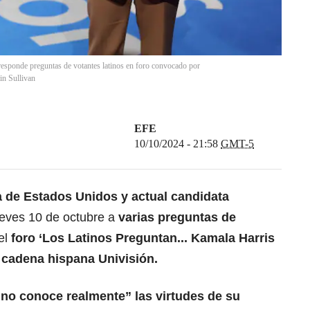
 responde preguntas de votantes latinos en foro convocado por
in Sullivan
EFE
10/10/2024 - 21:58
GMT-5
a
de
Estados Unidos
y actual candidata
ueves 10 de octubre a
varias preguntas de
el
foro ‘Los Latinos Preguntan... Kamala Harris
a
cadena hispana Univisión.
“no conoce realmente” las virtudes de su