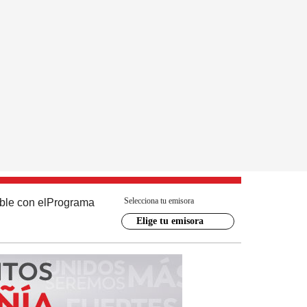
Selecciona tu emisora
ble con el
Programa
Elige tu emisora