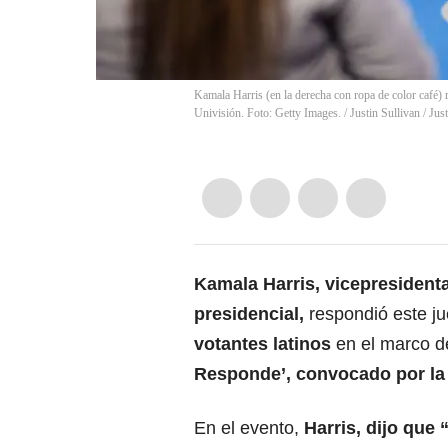
Kamala Harris (en la derecha con ropa de color café)
Univisión. Foto: Getty Images. / Justin Sullivan
/
Just
Kamala Harris, vicepresident
presidencial,
respondió este j
votantes latinos
en el marco d
Responde’, convocado por l
En el evento,
Harris, dijo que 