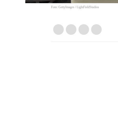
Foto: GettyImages
/
LightFieldStudios