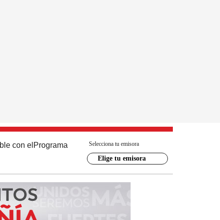
Selecciona tu emisora
ble con el
Programa
Elige tu emisora