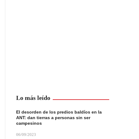
Lo más leído
El desorden de los predios baldíos en la
ANT: dan tierras a personas sin ser
campesinos
06/09/2023