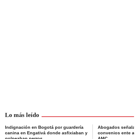
Lo más leído
Indignación en Bogotá por guardería
Abogados señalan 
canina en Engativá donde asfixiaban y
convenios ente alc
golpeaban perros
AMC