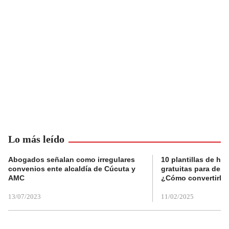
Lo más leído
Abogados señalan como irregulares
10 plantillas de hoj
convenios ente alcaldía de Cúcuta y
gratuitas para des
AMC
¿Cómo convertirla
13/07/2023
11/02/2025