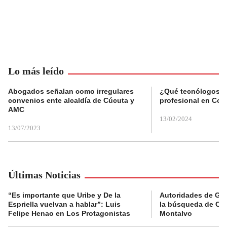
Lo más leído
Abogados señalan como irregulares
¿Qué tecnólogos re
convenios ente alcaldía de Cúcuta y
profesional en Col
AMC
13/02/2024
13/07/2023
Últimas Noticias
“Es importante que Uribe y De la
Autoridades de Gu
Espriella vuelvan a hablar”: Luis
la búsqueda de Cla
Felipe Henao en Los Protagonistas
Montalvo