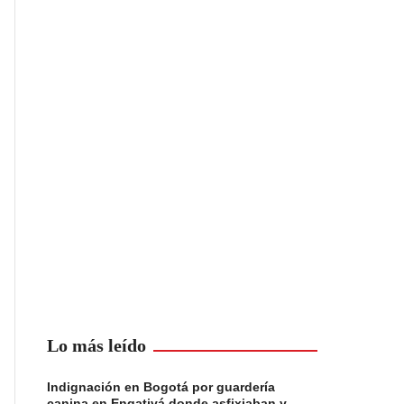
Lo más leído
Indignación en Bogotá por guardería
canina en Engativá donde asfixiaban y