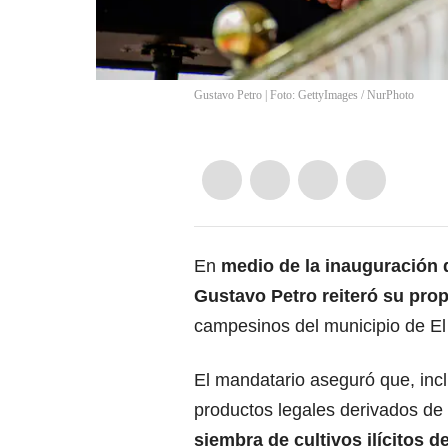
Gustavo Petro | Foto: GettyImages
/
NurPhoto
En
medio de la inauguración d
Gustavo Petro
reiteró su pro
campesinos del municipio de El
El mandatario aseguró que, incl
productos legales derivados de
siembra de cultivos ilícitos d