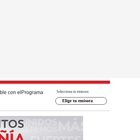
Selecciona tu emisora
ble con el
Programa
Elige tu emisora