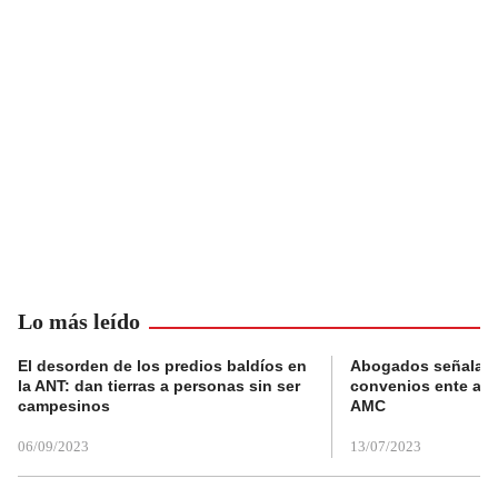
Lo más leído
El desorden de los predios baldíos en
Abogados señalan 
la ANT: dan tierras a personas sin ser
convenios ente alc
campesinos
AMC
06/09/2023
13/07/2023