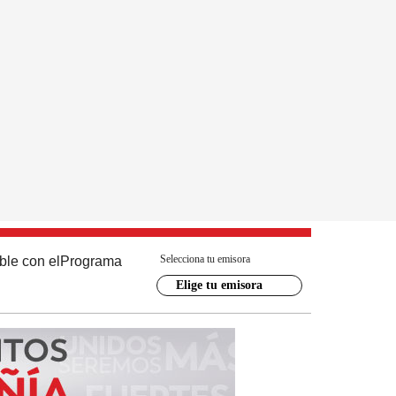
Selecciona tu emisora
ble con el
Programa
Elige tu emisora