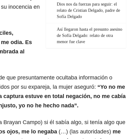
Dios nos da fuerzas para seguir: el
 su inocencia en
relato de Cristian Delgado, padre de
Sofía Delgado
Así llegaron hasta el presunto asesino
ciles,
de Sofía Delgado: relato de otra
 me odia. Es
menor fue clave
mbrada al
de que presuntamente ocultaba información o
idos por su expareja, la mujer aseguró:
“Yo no me
la captura estuve en total negación, no me cabía
njusto, yo no he hecho nada”.
a Brayan Campo) si él sabía algo, si tenía algo que
os ojos, me lo negaba
(…) (las autoridades)
me