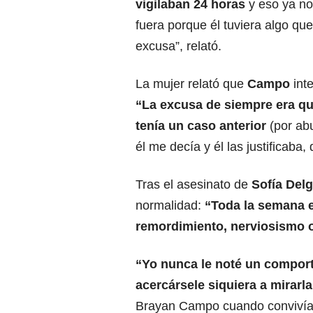
vigilaban 24 horas
y eso ya n
fuera porque él tuviera algo qu
excusa”, relató.
La mujer relató que
Campo
int
“La excusa de siempre era qu
tenía un caso anterior
(por ab
él me decía y él las justificaba,
Tras el asesinato de
Sofía Del
normalidad:
“Toda la semana 
remordimiento, nerviosismo 
“Yo nunca le noté un comport
acercársele siquiera a mirarl
Brayan Campo cuando convivía 