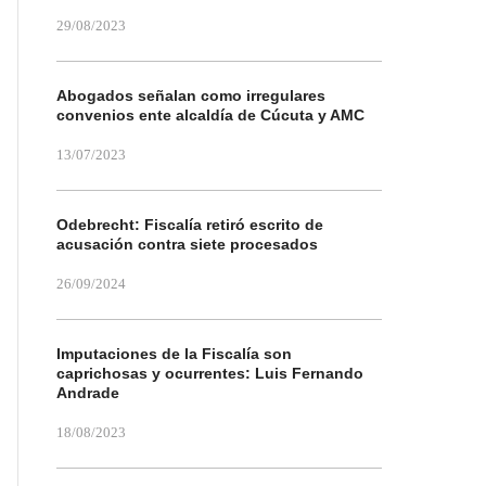
29/08/2023
Abogados señalan como irregulares
convenios ente alcaldía de Cúcuta y AMC
13/07/2023
Odebrecht: Fiscalía retiró escrito de
acusación contra siete procesados
26/09/2024
Imputaciones de la Fiscalía son
caprichosas y ocurrentes: Luis Fernando
Andrade
18/08/2023