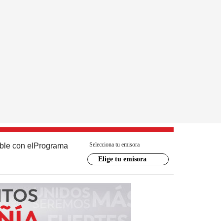
Selecciona tu emisora
ble con el
Programa
Elige tu emisora