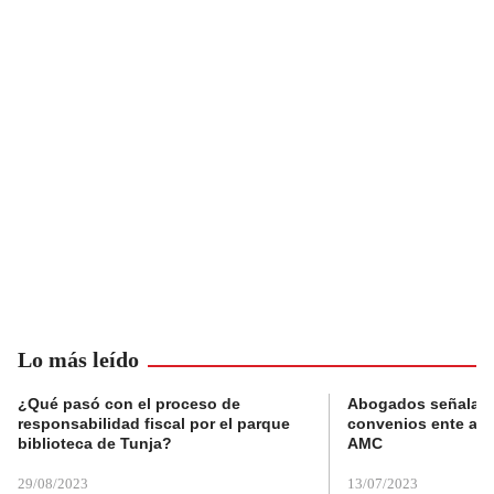
Lo más leído
¿Qué pasó con el proceso de
Abogados señalan 
responsabilidad fiscal por el parque
convenios ente alc
biblioteca de Tunja?
AMC
29/08/2023
13/07/2023