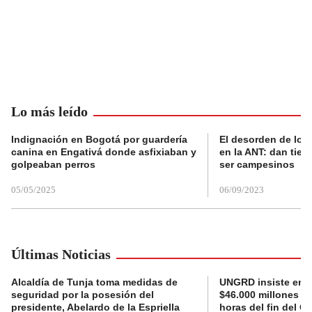
Lo más leído
Indignación en Bogotá por guardería
El desorden de los
canina en Engativá donde asfixiaban y
en la ANT: dan tier
golpeaban perros
ser campesinos
05/05/2025
06/09/2023
Últimas Noticias
Alcaldía de Tunja toma medidas de
UNGRD insiste en li
seguridad por la posesión del
$46.000 millones e
presidente, Abelardo de la Espriella
horas del fin del G