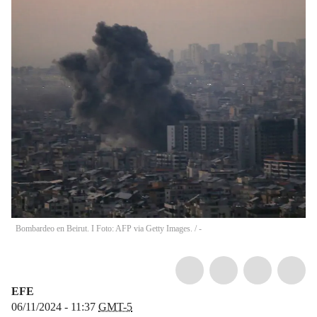
Bombardeo en Beirut. I Foto: AFP via Getty Images.
/
-
EFE
06/11/2024 - 11:37
GMT-5