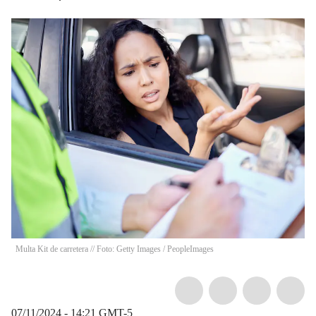
Multa Kit de carretera // Foto: Getty Images
/
PeopleImages
07/11/2024 - 14:21
GMT-5