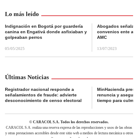
Lo más leído
Indignación en Bogotá por guardería
Abogados señalan 
canina en Engativá donde asfixiaban y
convenios ente alc
golpeaban perros
AMC
05/05/2025
13/07/2023
Últimas Noticias
Registrador nacional responde a
MinHacienda presen
señalamientos de fraude: advierte
renuncia y aseguró
desconocimiento de censo electoral
tiempo para culmina
© CARACOL S.A. Todos los derechos reservados.
CARACOL S.A. realiza una reserva expresa de las reproducciones y usos de las obras
y otras prestaciones accesibles desde este sitio web a medios de lectura mecánica u otros