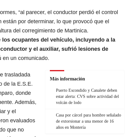
rmes, “al parecer, el conductor perdió el control
 están por determinar, lo que provocó que el
altura del corregimiento de Martinica.
los ocupantes del vehículo, incluyendo a la
onductor y el auxiliar, sufrió lesiones de
nú en un comunicado.
ue trasladada
Más información
o de la E.S.E.
Puerto Escondido y Canalete deben
Amparo, donde
estar alerta: CVS sobre actividad del
inente. Además,
volcán de lodo
ar y el
Casa por cárcel para hombre señalado
eron evaluados
de extorsionar a una menor de 16
años en Montería
ndo que no