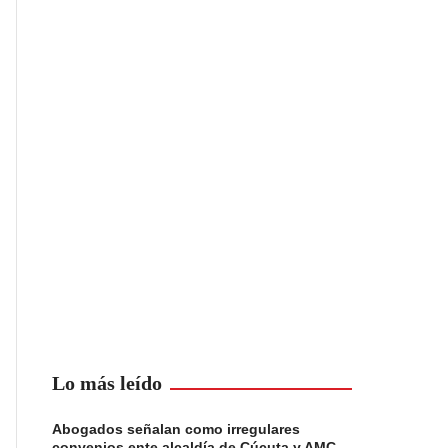
Lo más leído
Abogados señalan como irregulares
convenios ente alcaldía de Cúcuta y AMC