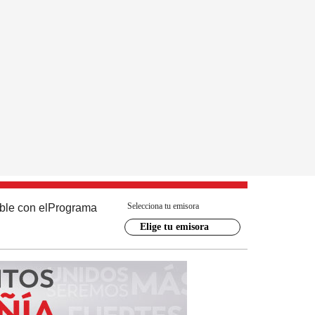
Selecciona tu emisora
ble con el
Programa
Elige tu emisora