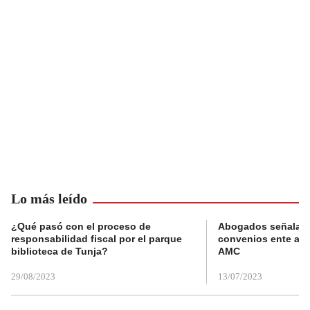
Lo más leído
¿Qué pasó con el proceso de
Abogados señalan 
responsabilidad fiscal por el parque
convenios ente alc
biblioteca de Tunja?
AMC
29/08/2023
13/07/2023