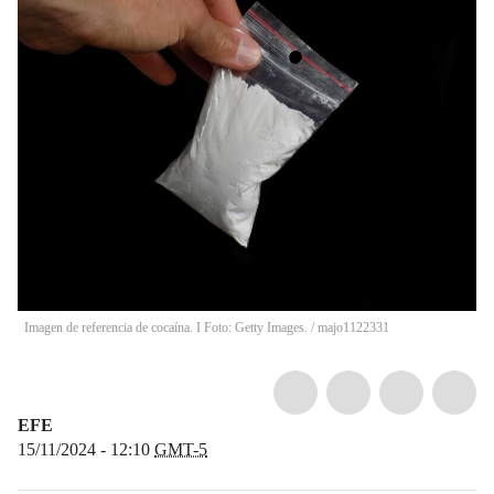
Imagen de referencia de cocaína. I Foto: Getty Images.
/
majo1122331
EFE
15/11/2024 - 12:10
GMT-5