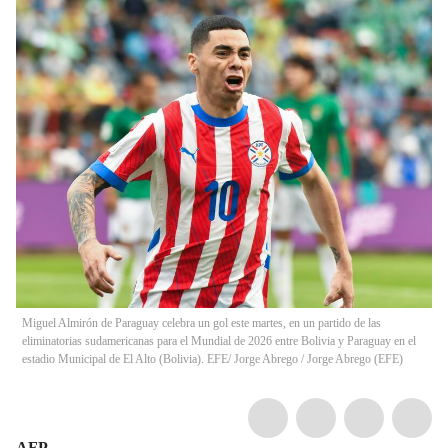
Miguel Almirón de Paraguay celebra un gol este martes, en un partido de las
eliminatorias sudamericanas para el Mundial de 2026 entre Bolivia y Paraguay en el
estadio Municipal de El Alto (Bolivia). EFE/ Jorge Abrego
/
Jorge Abrego
(
EFE
)
AFP