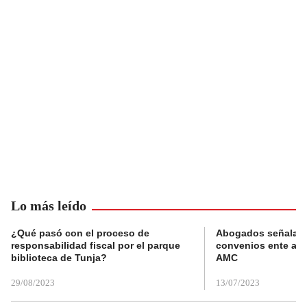
Lo más leído
¿Qué pasó con el proceso de
Abogados señalan 
responsabilidad fiscal por el parque
convenios ente alc
biblioteca de Tunja?
AMC
29/08/2023
13/07/2023