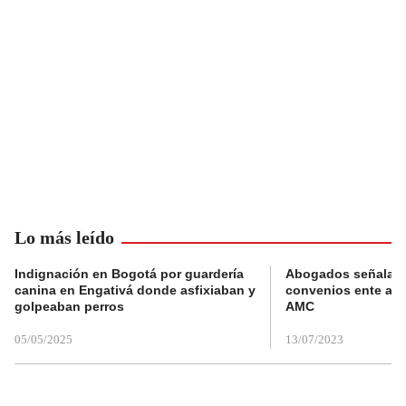
Lo más leído
Indignación en Bogotá por guardería
Abogados señalan 
canina en Engativá donde asfixiaban y
convenios ente alc
golpeaban perros
AMC
05/05/2025
13/07/2023