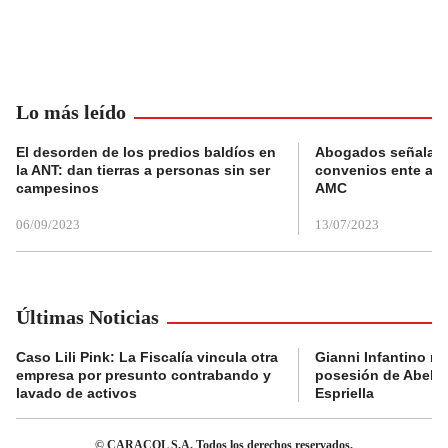
Lo más leído
El desorden de los predios baldíos en
Abogados señalan 
la ANT: dan tierras a personas sin ser
convenios ente alc
campesinos
AMC
06/09/2023
13/07/2023
Últimas Noticias
Caso Lili Pink: La Fiscalía vincula otra
Gianni Infantino no 
empresa por presunto contrabando y
posesión de Abelar
lavado de activos
Espriella
© CARACOL S.A. Todos los derechos reservados.