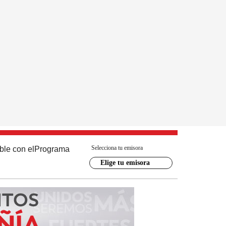
Selecciona tu emisora
ble con el
Programa
Elige tu emisora