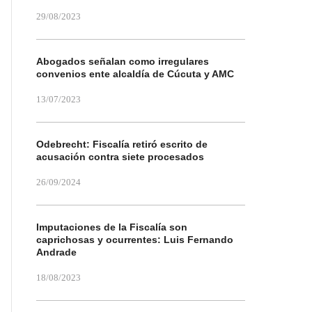
29/08/2023
Abogados señalan como irregulares
convenios ente alcaldía de Cúcuta y AMC
13/07/2023
Odebrecht: Fiscalía retiró escrito de
acusación contra siete procesados
26/09/2024
Imputaciones de la Fiscalía son
caprichosas y ocurrentes: Luis Fernando
Andrade
18/08/2023