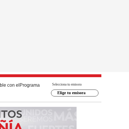
Selecciona tu emisora
ble con el
Programa
Elige tu emisora