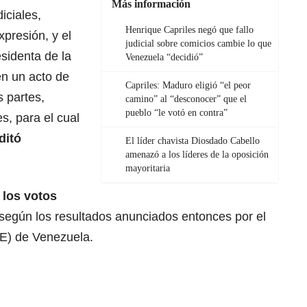
Más información
iciales,
Henrique Capriles negó que fallo
xpresión, y el
judicial sobre comicios cambie lo que
esidenta de la
Venezuela “decidió”
en un acto de
Capriles: Maduro eligió “el peor
s partes,
camino” al “desconocer” que el
pueblo “le votó en contra”
es, para el cual
ditó
El líder chavista Diosdado Cabello
amenazó a los líderes de la oposición
mayoritaria
 los votos
 según los resultados anunciados entonces por el
NE) de Venezuela.