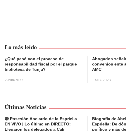
Lo más leído
¿Qué pasó con el proceso de
Abogados señalan 
responsabilidad fiscal por el parque
convenios ente alc
biblioteca de Tunja?
AMC
29/08/2023
13/07/2023
Últimas Noticias
🔴 Posesión Abelardo de la Espriella
Biografía de Abelar
EN VIVO | Lo último en DIRECTO:
Espriella: De dónde
Llegaron los delegados a Cali
político y más del 