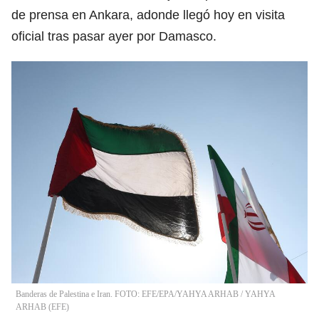
de prensa en Ankara, adonde llegó hoy en visita
oficial tras pasar ayer por Damasco.
Banderas de Palestina e Iran. FOTO: EFE/EPA/YAHYA ARHAB
/
YAHYA
ARHAB
(
EFE
)