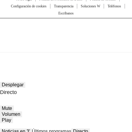
Configuración de cookies
Transparencia
Soluciones W
Teléfonos
Escríbanos
Desplegar
Directo
Mute
Volumen
Play
Noticias en 3′
Últimos programas
Directo