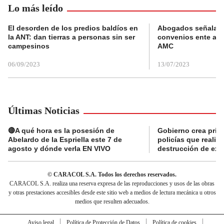
Lo más leído
El desorden de los predios baldíos en
Abogados señalan 
la ANT: dan tierras a personas sin ser
convenios ente alc
campesinos
AMC
06/09/2023
13/07/2023
Últimas Noticias
🔴A qué hora es la posesión de
Gobierno crea prima
Abelardo de la Espriella este 7 de
policías que reali
agosto y dónde verla EN VIVO
destrucción de exp
© CARACOL S.A. Todos los derechos reservados.
CARACOL S.A. realiza una reserva expresa de las reproducciones y usos de las obras
y otras prestaciones accesibles desde este sitio web a medios de lectura mecánica u otros
medios que resulten adecuados.
Aviso legal
Política de Protección de Datos
Política de cookies