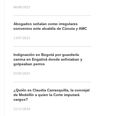
06/09/2023
Abogados señalan como irregulares
convenios ente alcaldía de Cúcuta y AMC
13/07/2023
Indignación en Bogotá por guardería
canina en Engativá donde asfixiaban y
golpeaban perros
05/05/2025
¿Quién es Claudia Carrasquilla, la concejal
de Medellín a quien la Corte imputará
cargos?
21/11/2024