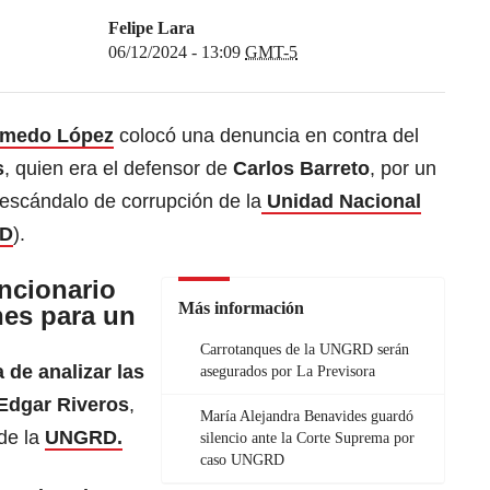
Felipe Lara
06/12/2024 - 13:09
GMT-5
lmedo López
colocó una denuncia en contra del
s
, quien era el defensor de
Carlos Barreto
, por un
escándalo de corrupción de la
Unidad Nacional
D
).
ncionario
Más información
nes para un
Carrotanques de la UNGRD serán
a de analizar las
asegurados por La Previsora
 Edgar Riveros
,
María Alejandra Benavides guardó
 de la
UNGRD.
silencio ante la Corte Suprema por
caso UNGRD