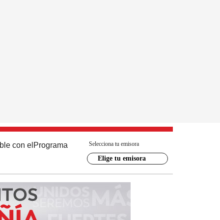
Selecciona tu emisora
ble con el
Programa
Elige tu emisora