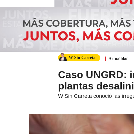
W Sin Carreta
Actualidad
Caso UNGRD: ir
plantas desalin
W Sin Carreta conoció las irreg