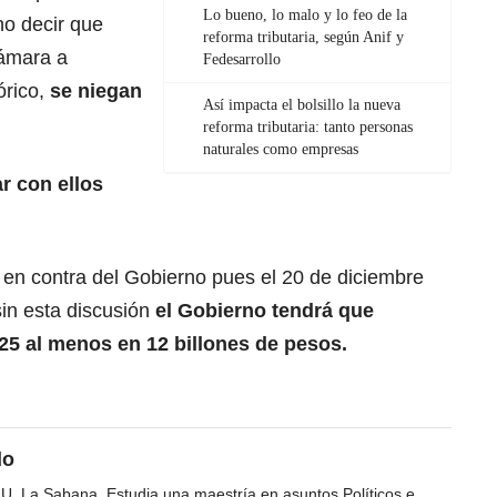
Lo bueno, lo malo y lo feo de la
no decir que
reforma tributaria, según Anif y
Cámara a
Fedesarrollo
órico,
se niegan
Así impacta el bolsillo la nueva
reforma tributaria: tanto personas
naturales como empresas
r con ellos
 en contra del Gobierno pues el 20 de diciembre
 sin esta discusión
el Gobierno tendrá que
25 al menos en 12 billones de pesos.
do
 U. La Sabana. Estudia una maestría en asuntos Políticos e