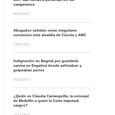
campesinos
06/09/2023
Abogados señalan como irregulares
convenios ente alcaldía de Cúcuta y AMC
13/07/2023
Indignación en Bogotá por guardería
canina en Engativá donde asfixiaban y
golpeaban perros
05/05/2025
¿Quién es Claudia Carrasquilla, la concejal
de Medellín a quien la Corte imputará
cargos?
21/11/2024