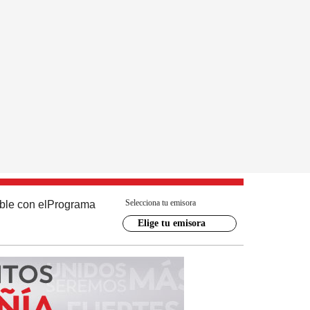
Selecciona tu emisora
ble con el
Programa
Elige tu emisora