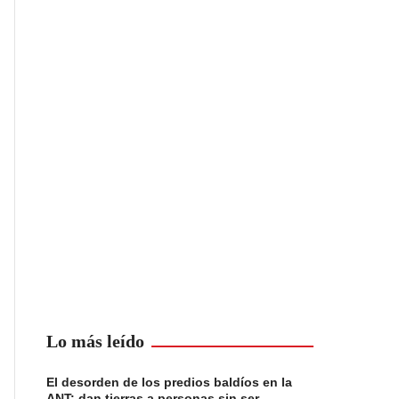
Lo más leído
El desorden de los predios baldíos en la
ANT: dan tierras a personas sin ser