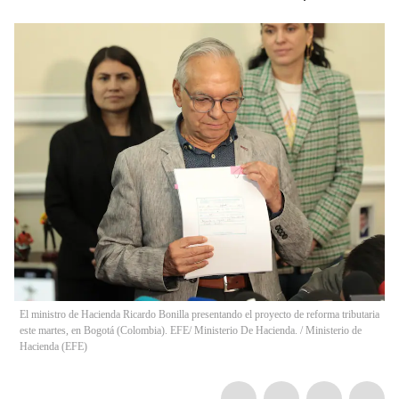
El ministro de Hacienda Ricardo Bonilla presentando el proyecto de reforma tributaria
este martes, en Bogotá (Colombia). EFE/ Ministerio De Hacienda.
/
Ministerio de
Hacienda
(
EFE
)