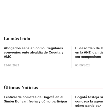
Lo más leído
Abogados señalan como irregulares
El desorden de los
convenios ente alcaldía de Cúcuta y
en la ANT: dan tier
AMC
ser campesinos
13/07/2023
06/09/2023
Últimas Noticias
Festival de cometas de Bogotá en el
Bogotá festeja su 
Simón Bolívar: fecha y cómo participar
conozca la agenda 
cómo participar