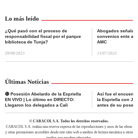
Lo más leído
¿Qué pasó con el proceso de
Abogados señalan 
responsabilidad fiscal por el parque
convenios ente alc
biblioteca de Tunja?
AMC
29/08/2023
13/07/2023
Últimas Noticias
🔴 Posesión Abelardo de la Espriella
Así fue el encuentr
EN VIVO | Lo último en DIRECTO:
la Espriella con Jav
Llegaron los delegados a Cali
antes de su posesi
© CARACOL S.A. Todos los derechos reservados.
CARACOL S.A. realiza una reserva expresa de las reproducciones y usos de las obras
y otras prestaciones accesibles desde este sitio web a medios de lectura mecánica u otros
medios que resulten adecuados.