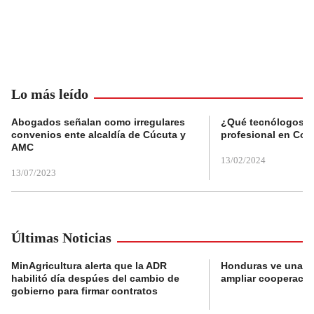
Lo más leído
Abogados señalan como irregulares
¿Qué tecnólogos re
convenios ente alcaldía de Cúcuta y
profesional en Col
AMC
13/02/2024
13/07/2023
Últimas Noticias
MinAgricultura alerta que la ADR
Honduras ve una o
habilitó día despúes del cambio de
ampliar cooperaci
gobierno para firmar contratos