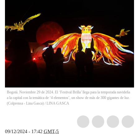
Bogotá. Noviembre 29 de 2024. El ‘Festival Brilla’ llega para la temporada navideña
a la capital con la temática de ‘4 elementos’, un show de más de 300 gigantes de luz.
(Colprensa - Lina Gasca)
/
LINA GASCA
09/12/2024 - 17:42
GMT-5