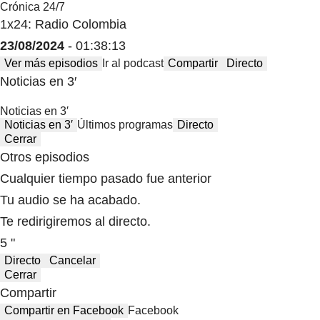
Crónica 24/7
1x24: Radio Colombia
23/08/2024
- 01:38:13
Ver más episodios
Ir al podcast
Compartir
Directo
Noticias en 3′
Noticias en 3′
Noticias en 3′
Últimos programas
Directo
Cerrar
Otros episodios
Cualquier tiempo pasado fue anterior
Tu audio se ha acabado.
Te redirigiremos al directo.
5 "
Directo
Cancelar
Cerrar
Compartir
Compartir en Facebook
Facebook