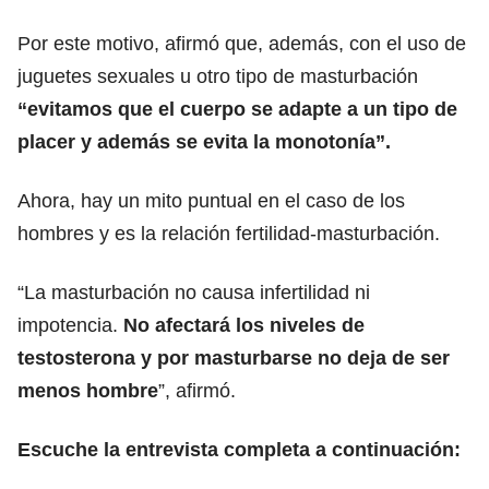
Por este motivo, afirmó que, además, con el uso de
juguetes sexuales u otro tipo de masturbación
“evitamos que el cuerpo se adapte a un tipo de
placer y además se evita la monotonía”.
Ahora, hay un mito puntual en el caso de los
hombres y es la relación fertilidad-masturbación.
“La masturbación no causa infertilidad ni
impotencia.
No afectará los niveles de
testosterona y por masturbarse no deja de ser
menos hombre
”, afirmó.
Escuche la entrevista completa a continuación: