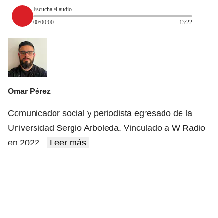
Escucha el audio
00:00:00
13:22
Omar Pérez
Comunicador social y periodista egresado de la
Universidad Sergio Arboleda. Vinculado a W Radio
en 2022
...
Leer más