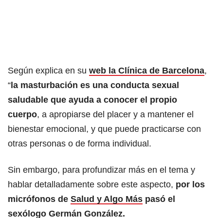
Según explica en su
web la Clínica de Barcelona
,
“
la masturbación es una conducta sexual
saludable que ayuda a conocer el propio
cuerpo
, a apropiarse del placer y a mantener el
bienestar emocional, y que puede practicarse con
otras personas o de forma individual.
Sin embargo, para profundizar más en el tema y
hablar detalladamente sobre este aspecto,
por los
micrófonos de
Salud y Algo Más
pasó el
sexólogo Germán González.