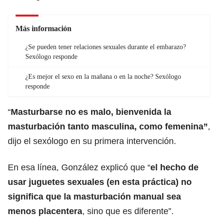
Más información
¿Se pueden tener relaciones sexuales durante el embarazo?
Sexólogo responde
¿Es mejor el sexo en la mañana o en la noche? Sexólogo
responde
“
Masturbarse no es malo, bienvenida la
masturbación tanto masculina, como femenina”
,
dijo el sexólogo en su primera intervención.
En esa línea, González explicó que “
el hecho de
usar juguetes sexuales (en esta práctica) no
significa que la masturbación manual sea
menos placentera
, sino que es diferente”.