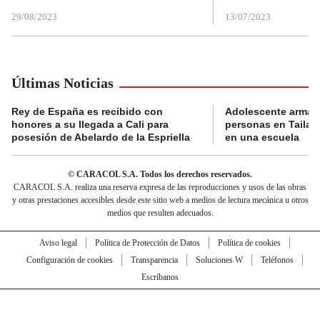
29/08/2023
13/07/2023
Últimas Noticias
Rey de España es recibido con
Adolescente armad
honores a su llegada a Cali para
personas en Tailand
posesión de Abelardo de la Espriella
en una escuela
© CARACOL S.A. Todos los derechos reservados.
CARACOL S.A. realiza una reserva expresa de las reproducciones y usos de las obras
y otras prestaciones accesibles desde este sitio web a medios de lectura mecánica u otros
medios que resulten adecuados.
Aviso legal
Política de Protección de Datos
Política de cookies
Configuración de cookies
Transparencia
Soluciones W
Teléfonos
Escríbanos