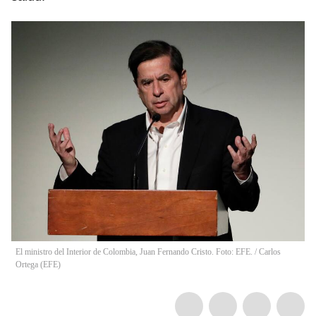
El ministro del Interior de Colombia, Juan Fernando Cristo. Foto: EFE.
/
Carlos
Ortega
(
EFE
)