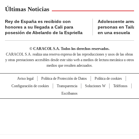
Últimas Noticias
Rey de España es recibido con
Adolescente armad
honores a su llegada a Cali para
personas en Tailand
posesión de Abelardo de la Espriella
en una escuela
© CARACOL S.A. Todos los derechos reservados.
CARACOL S.A. realiza una reserva expresa de las reproducciones y usos de las obras
y otras prestaciones accesibles desde este sitio web a medios de lectura mecánica u otros
medios que resulten adecuados.
Aviso legal
Política de Protección de Datos
Política de cookies
Configuración de cookies
Transparencia
Soluciones W
Teléfonos
Escríbanos