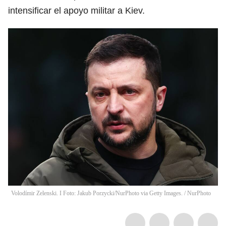
intensificar el apoyo militar a Kiev.
Volodímir Zelenski. I Foto: Jakub Porzycki/NurPhoto via Getty Images.
/
NurPhoto