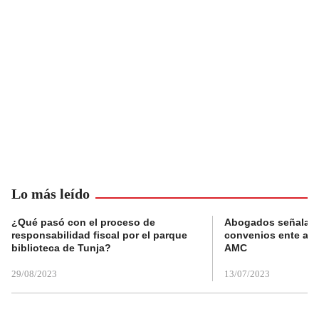
Lo más leído
¿Qué pasó con el proceso de
Abogados señalan 
responsabilidad fiscal por el parque
convenios ente alc
biblioteca de Tunja?
AMC
29/08/2023
13/07/2023