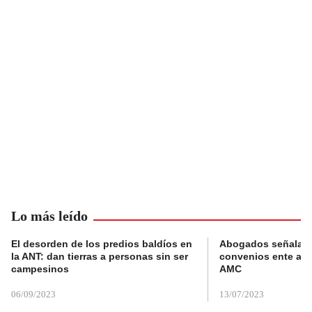
Lo más leído
El desorden de los predios baldíos en
Abogados señalan 
la ANT: dan tierras a personas sin ser
convenios ente alc
campesinos
AMC
06/09/2023
13/07/2023