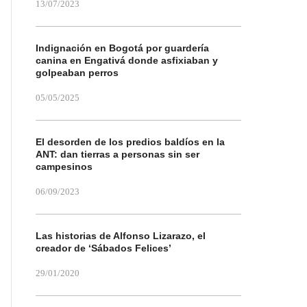
13/07/2023
Indignación en Bogotá por guardería
canina en Engativá donde asfixiaban y
golpeaban perros
05/05/2025
El desorden de los predios baldíos en la
ANT: dan tierras a personas sin ser
campesinos
06/09/2023
Las historias de Alfonso Lizarazo, el
creador de ‘Sábados Felices’
29/01/2020