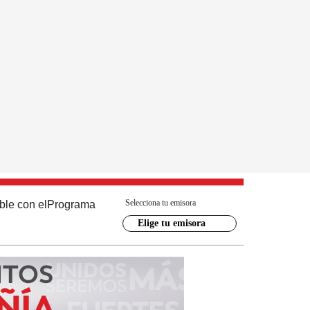
Selecciona tu emisora
ble con el
Programa
Elige tu emisora