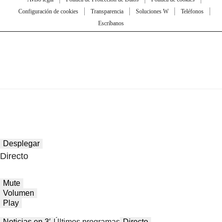
Configuración de cookies
Transparencia
Soluciones W
Teléfonos
Escríbanos
Desplegar
Directo
Mute
Volumen
Play
Noticias en 3′
Últimos programas
Directo