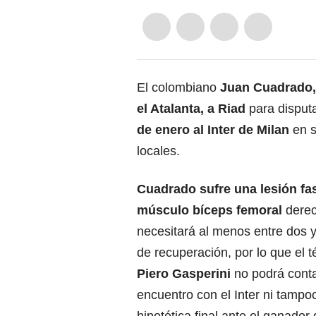
El colombiano
Juan Cuadrado
el Atalanta, a Riad
para disput
de enero al Inter de Milan
en s
locales.
Cuadrado
sufre una lesión
fa
músculo bíceps femoral
derec
necesitará al menos entre dos 
de recuperación, por lo que el 
Piero Gasperini
no podrá conta
encuentro con el Inter ni tampo
hipotética final ante el ganador