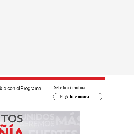
Selecciona tu emisora
ble con el
Programa
Elige tu emisora