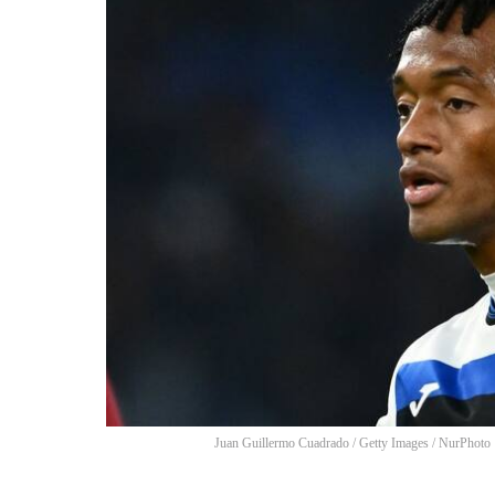
Juan Guillermo Cuadrado / Getty Images
/
NurPhoto