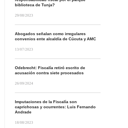
biblioteca de Tunja?
29/08/2023
Abogados señalan como irregulares
convenios ente alcaldía de Cúcuta y AMC
13/07/2023
Odebrecht: Fiscalía retiró escrito de
acusación contra siete procesados
26/09/2024
Imputaciones de la Fiscalía son
caprichosas y ocurrentes: Luis Fernando
Andrade
18/08/2023