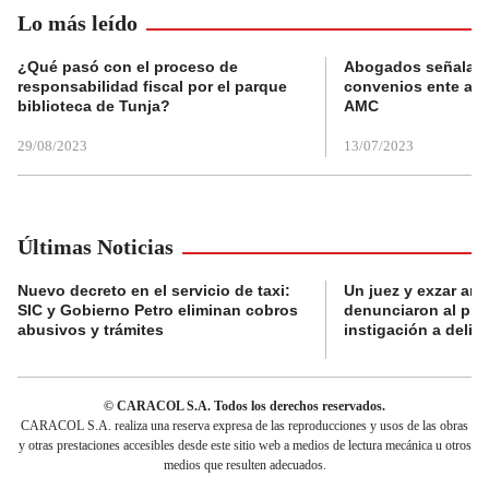
Lo más leído
¿Qué pasó con el proceso de
Abogados señalan 
responsabilidad fiscal por el parque
convenios ente alc
biblioteca de Tunja?
AMC
29/08/2023
13/07/2023
Últimas Noticias
Nuevo decreto en el servicio de taxi:
Un juez y exzar ant
SIC y Gobierno Petro eliminan cobros
denunciaron al pre
abusivos y trámites
instigación a delin
© CARACOL S.A. Todos los derechos reservados.
CARACOL S.A. realiza una reserva expresa de las reproducciones y usos de las obras
y otras prestaciones accesibles desde este sitio web a medios de lectura mecánica u otros
medios que resulten adecuados.