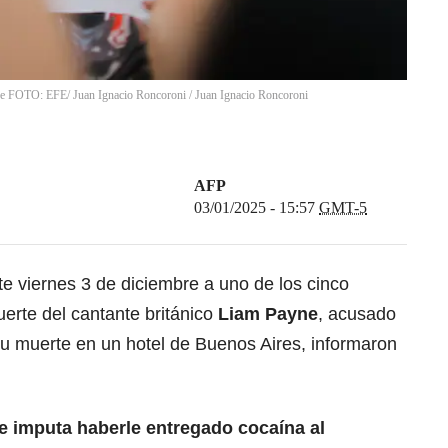
ayne FOTO: EFE/ Juan Ignacio Roncoroni
/
Juan Ignacio Roncoroni
AFP
03/01/2025 - 15:57
GMT-5
e viernes 3 de diciembre a uno de los cinco
erte del cantante británico
Liam Payne
,
acusado
su muerte en un hotel de Buenos Aires, informaron
 le imputa haberle entregado cocaína al