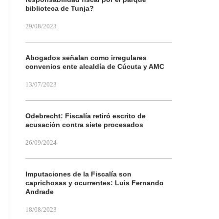
biblioteca de Tunja?
29/08/2023
Abogados señalan como irregulares
convenios ente alcaldía de Cúcuta y AMC
13/07/2023
Odebrecht: Fiscalía retiró escrito de
acusación contra siete procesados
26/09/2024
Imputaciones de la Fiscalía son
caprichosas y ocurrentes: Luis Fernando
Andrade
18/08/2023