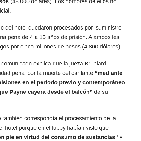
esos
(48.000 dólares). Los nombres de ellos no
cial.
do del hotel quedaron procesados por ‘suministro
una pena de 4 a 15 años de prisión. A ambos les
rgos por cinco millones de pesos (4.800 dólares).
l comunicado explica que la jueza Bruniard
idad penal por la muerte del cantante
“mediante
misiones en el período previo y contemporáneo
ue Payne cayera desde el balcón”
de su
e también correspondía el procesamiento de la
el hotel porque en el lobby habían visto que
n pie en virtud del consumo de sustancias”
y