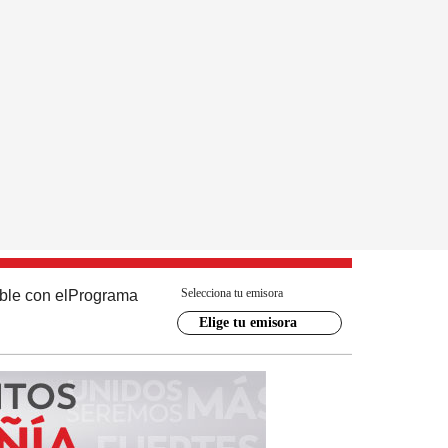
Selecciona tu emisora
ble con el
Programa
Elige tu emisora