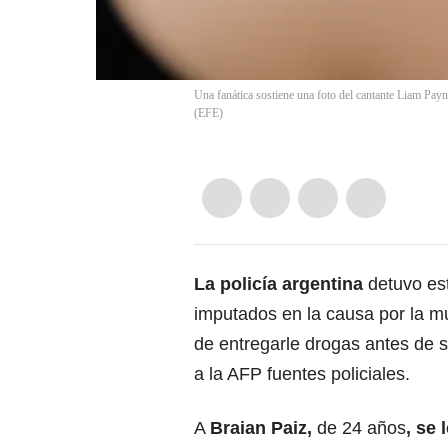
Una fanática sostiene una foto del cantante Liam P
(
EFE
)
La policía argentina
detuvo est
imputados en la causa por la mu
de entregarle drogas antes de 
a la AFP fuentes policiales.
A
Braian Paiz,
de 24 años
, se